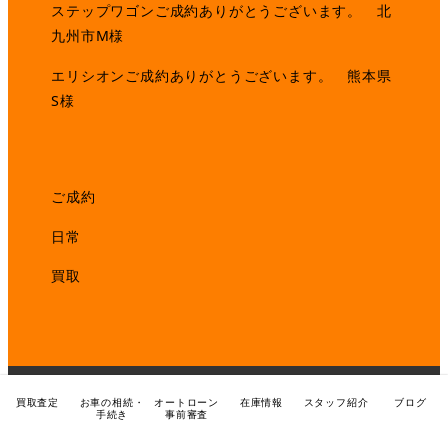
ステップワゴンご成約ありがとうございます。 北
九州市M様
エリシオンご成約ありがとうございます。 熊本県
S様
ご成約
日常
買取
買取査定
お車の相続・
オートローン
在庫情報
スタッフ紹介
ブログ
Copyright© J Trader All Rights Reserved.
手続き
事前審査